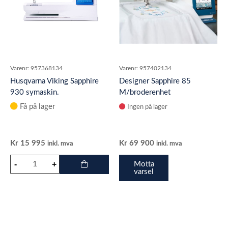
Varenr:
957368134
Varenr:
957402134
Husqvarna Viking Sapphire
Designer Sapphire 85
930 symaskin.
M/broderenhet
Få på lager
Ingen på lager
Kr
15 995
Kr
69 900
inkl. mva
inkl. mva
Motta
varsel