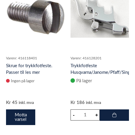
Varenr:
416118401
Varenr:
416128201
Skrue for trykkfotfeste.
Trykkfotfeste
Passer til les mer
Husqvarna/Janome/Pfaff/Singer
På lager
Ingen på lager
Kr
45
Kr
186
inkl. mva
inkl. mva
Motta
varsel