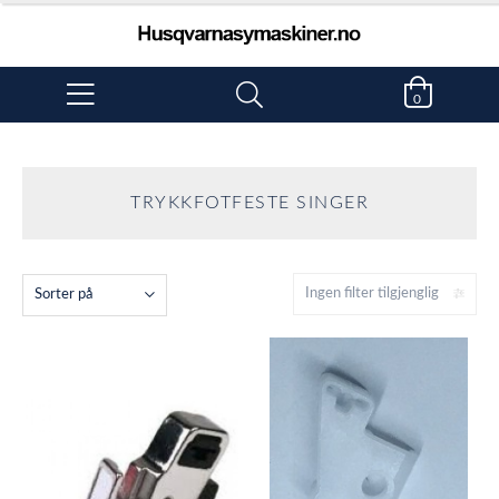
0
TRYKKFOTFESTE SINGER
Ingen filter tilgjenglig
Sorter på