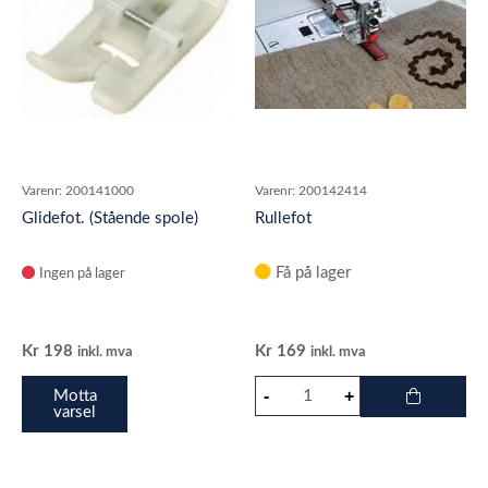
Varenr:
200141000
Varenr:
200142414
Glidefot. (Stående spole)
Rullefot
Få på lager
Ingen på lager
Kr
198
Kr
169
inkl. mva
inkl. mva
Motta
varsel