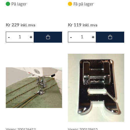
På lager
Få på lager
Kr
229
Kr
119
inkl. mva
inkl. mva
Varenr:
200126412
Varenr:
200129415