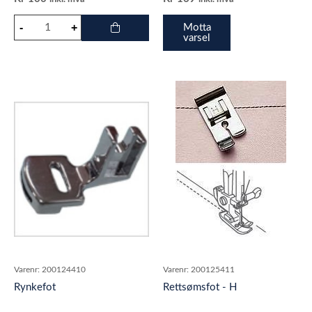
Motta
varsel
Varenr:
200124410
Varenr:
200125411
Rynkefot
Rettsømsfot - H