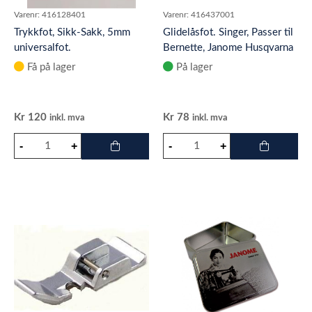
Varenr:
416128401
Varenr:
416437001
Trykkfot, Sikk-Sakk, 5mm
Glidelåsfot. Singer, Passer til
universalfot.
Bernette, Janome Husqvarna
H-class E20 og E 10.
Få på lager
På lager
Kr
120
Kr
78
inkl. mva
inkl. mva