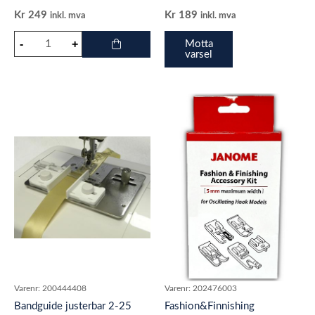
Kr
249
Kr
189
inkl. mva
inkl. mva
Motta
varsel
Varenr:
200444408
Varenr:
202476003
Bandguide justerbar 2-25
Fashion&Finnishing