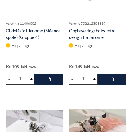
Varenr:
611406002
Varenr:
732212308819
Glidelåsfot Janome (Stående
Oppbevaringsboks retro
spole) (Gruppe 4)
design fra Janome
Få på lager
Få på lager
Kr
109
Kr
149
inkl. mva
inkl. mva