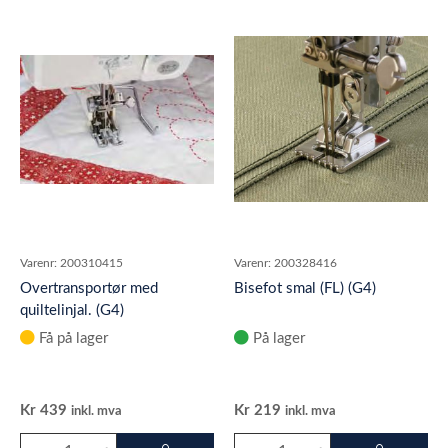
Varenr:
200310415
Varenr:
200328416
Overtransportør med
Bisefot smal (FL) (G4)
quiltelinjal. (G4)
Få på lager
På lager
Kr
439
Kr
219
inkl. mva
inkl. mva