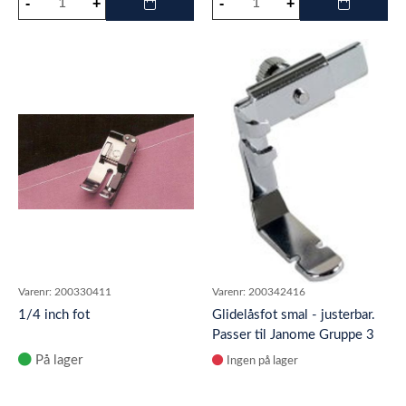
Varenr:
200330411
Varenr:
200342416
1/4 inch fot
Glidelåsfot smal - justerbar.
Passer til Janome Gruppe 3
og 4. Passer også til H
På lager
Ingen på lager