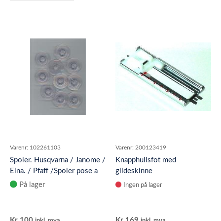
Varenr:
102261103
Varenr:
200123419
Spoler. Husqvarna / Janome /
Knapphullsfot med
Elna. / Pfaff /Spoler pose a
glideskinne
10 stk Passer til Husq
På lager
Ingen på lager
Kr
100
Kr
169
inkl. mva
inkl. mva