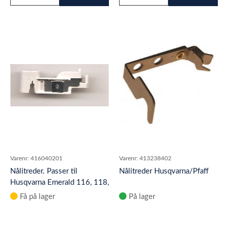
Varenr:
416040201
Varenr:
413238402
Nålitreder. Passer til
Nålitreder Husqvarna/Pfaff
Husqvarna Emerald 116, 118,
122, Tribute 140M, Tribute
Få på lager
På lager
14