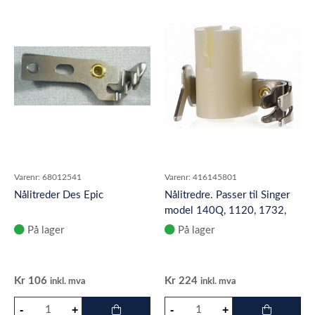
Varenr:
68012541
Varenr:
416145801
Nålitreder Des Epic
Nålitredre. Passer til Singer
model 140Q, 1120, 1732,
2250, 2259, 2263, 2662
På lager
På lager
293
Kr
106
Kr
224
inkl. mva
inkl. mva