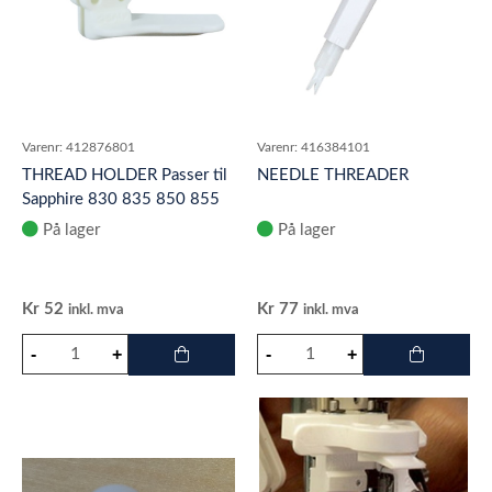
Varenr:
412876801
Varenr:
416384101
THREAD HOLDER Passer til
NEEDLE THREADER
Sapphire 830 835 850 855
870 875 930 960Q
På lager
På lager
Designer I De
Kr
52
Kr
77
inkl. mva
inkl. mva