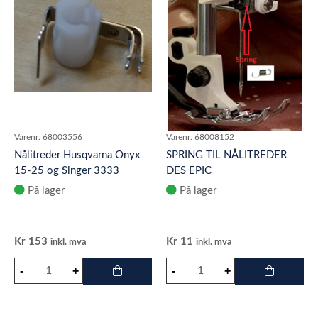
Varenr:
68003556
Varenr:
68008152
Nålitreder Husqvarna Onyx
SPRING TIL NÅLITREDER
15-25 og Singer 3333
DES EPIC
Fashion Mate, 3342 Fashion
På lager
På lager
Kr
153
Kr
11
inkl. mva
inkl. mva