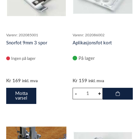
Varenr:
202085001
Varenr:
202086002
Snorfot 9mm 3 spor
Aplikasjonsfot kort
På lager
Ingen på lager
Kr
169
Kr
159
inkl. mva
inkl. mva
Motta
varsel