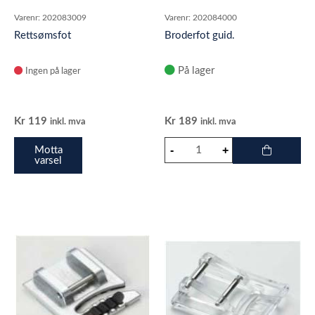
Varenr:
202083009
Varenr:
202084000
Rettsømsfot
Broderfot guid.
På lager
Ingen på lager
Kr
119
Kr
189
inkl. mva
inkl. mva
Motta
varsel