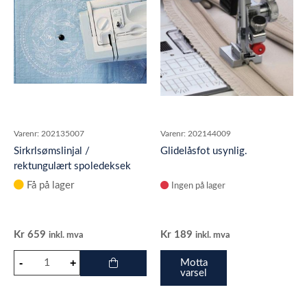
Varenr:
202135007
Varenr:
202144009
Sirkrlsømslinjal /
Glidelåsfot usynlig.
rektungulært spoledeksek
(Easy Set)
Få på lager
Ingen på lager
Kr
659
Kr
189
inkl. mva
inkl. mva
Motta
varsel