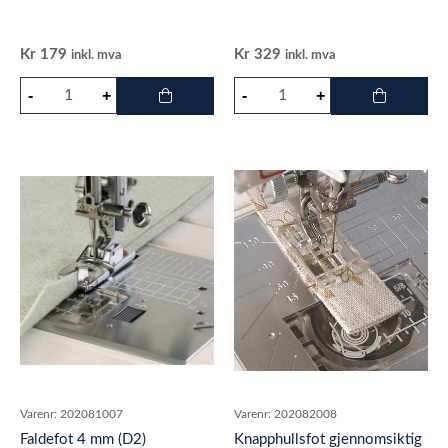
Kr
179
Kr
329
inkl. mva
inkl. mva
Varenr:
202081007
Varenr:
202082008
Faldefot 4 mm (D2)
Knapphullsfot gjennomsiktig