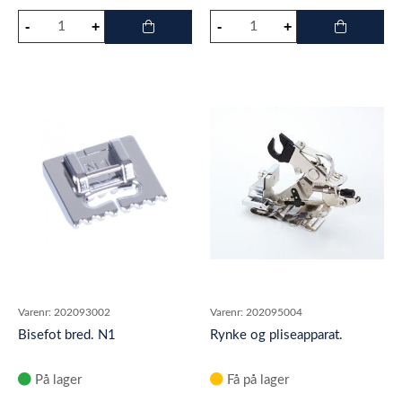
Varenr:
202093002
Varenr:
202095004
Bisefot bred. N1
Rynke og pliseapparat.
På lager
Få på lager