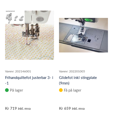
Varenr:
202146001
Varenr:
202201005
Frihandquiltefot justerbar 3- i
Glidefot inkl stingplate
-1
(9mm)
På lager
Få på lager
Kr
719
Kr
659
inkl. mva
inkl. mva