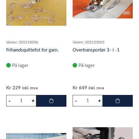
Varenr:
202110006
Varenr:
202133005
Frihandsquiltefot for garn.
Overtransportør 3- i -1
På lager
På lager
Kr
229
Kr
649
inkl. mva
inkl. mva