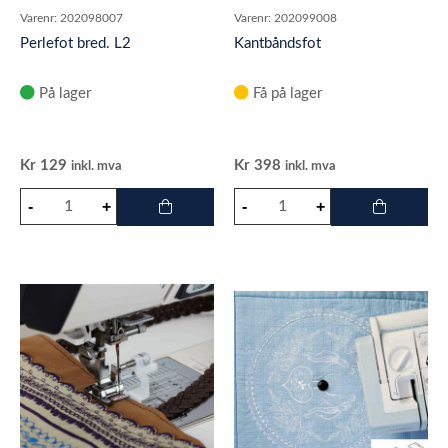
Varenr:
202098007
Varenr:
202099008
Perlefot bred. L2
Kantbåndsfot
På lager
Få på lager
Kr
129
Kr
398
inkl. mva
inkl. mva