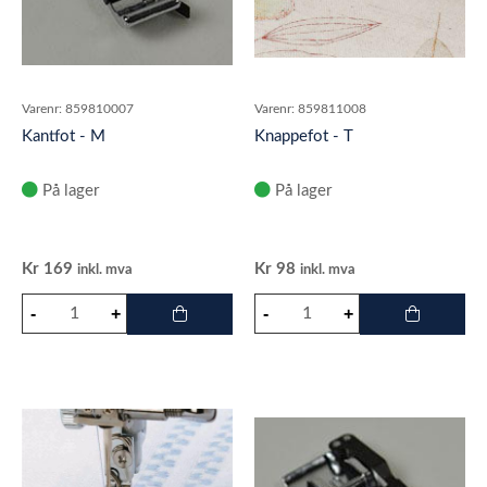
Varenr:
859810007
Varenr:
859811008
Kantfot - M
Knappefot - T
På lager
På lager
Kr
169
Kr
98
inkl. mva
inkl. mva