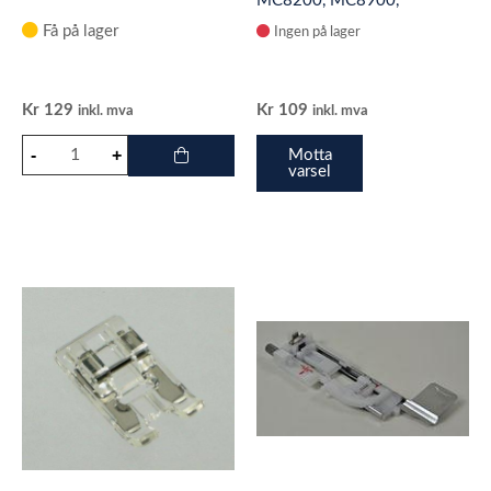
MC8200, MC8900,
MC9900, MC12000,
Få på lager
Ingen på lager
MC15000
Kr
129
Kr
109
inkl. mva
inkl. mva
Motta
varsel