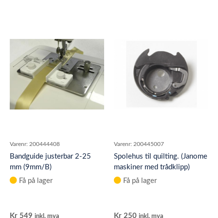
Varenr:
200444408
Varenr:
200445007
Bandguide justerbar 2-25
Spolehus til quilting. (Janome
mm (9mm/B)
maskiner med trådklipp)
Få på lager
Få på lager
Kr
549
Kr
250
inkl. mva
inkl. mva