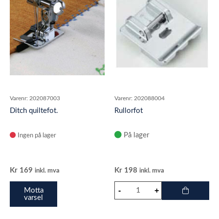
Varenr:
202087003
Varenr:
202088004
Ditch quiltefot.
Rullorfot
På lager
Ingen på lager
Kr
169
Kr
198
inkl. mva
inkl. mva
Motta
varsel