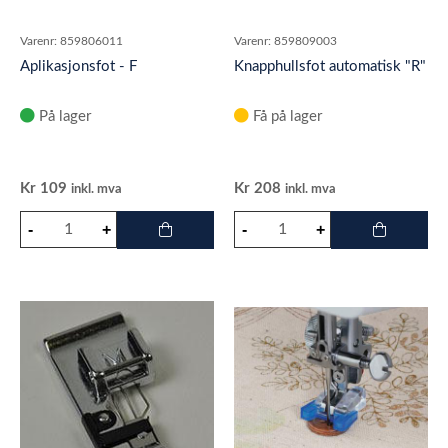
Varenr:
859806011
Varenr:
859809003
Aplikasjonsfot - F
Knapphullsfot automatisk "R"
På lager
Få på lager
Kr
109
Kr
208
inkl. mva
inkl. mva