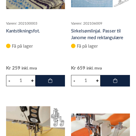
Varenr:
202100003
Varenr:
202106009
Kantstikningsfot.
Sirkelsømlinjal. Passer til
Janome med rektangulære
spolelokk.
Få på lager
Få på lager
Kr
259
Kr
659
inkl. mva
inkl. mva