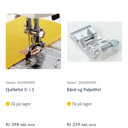
Varenr:
202089005
Varenr:
202090009
Quiltefot 3- i 1
Bånd og Paljettfot
Få på lager
Få på lager
Kr
398
Kr
259
inkl. mva
inkl. mva