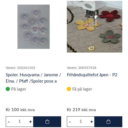
Varenr:
102261103
Varenr:
200337418
Spoler. Husqvarna / Janome /
Frihåndsquiltefot åpen - P2
Elna. / Pfaff /Spoler pose a
10 stk Passer til Husq
På lager
Få på lager
Kr
100
Kr
219
inkl. mva
inkl. mva