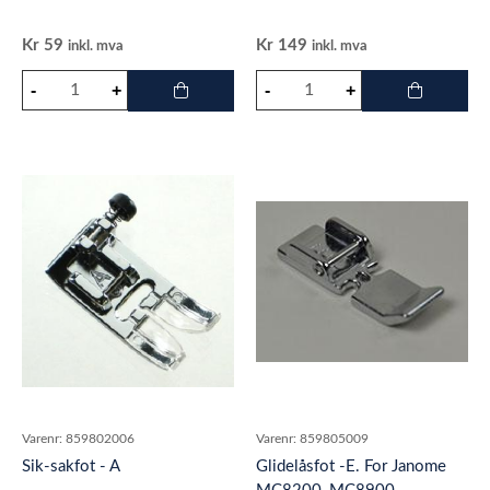
Kr
59
Kr
149
inkl. mva
inkl. mva
Varenr:
859802006
Varenr:
859805009
Sik-sakfot - A
Glidelåsfot -E. For Janome