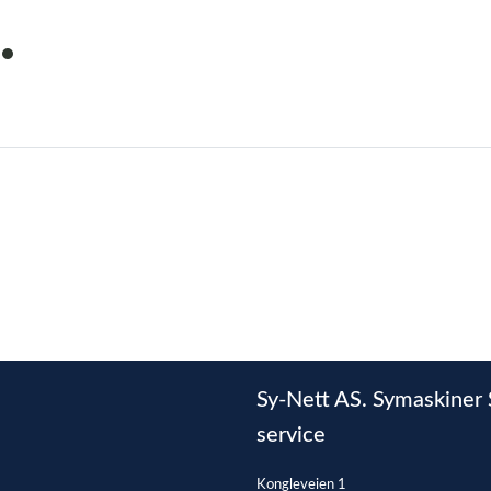
item
0
Sy-Nett AS. Symaskiner 
service
Kongleveien 1