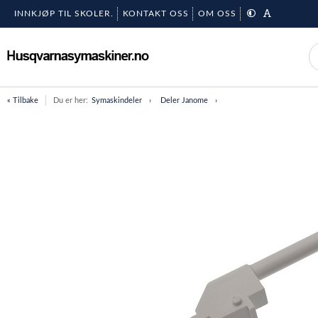
INNKJØP TIL SKOLER.
KONTAKT OSS
OM OSS
« Tilbake
Du er her:
Symaskindeler
Deler Janome