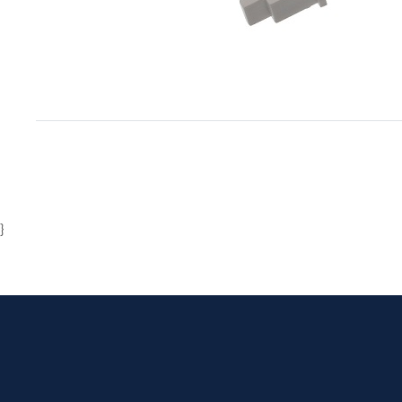
Item
1
of
1
}