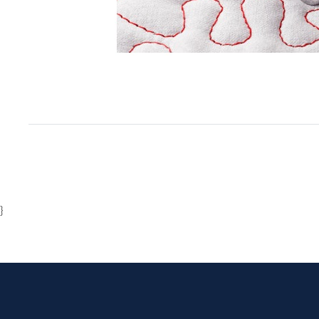
Item
1
of
1
}