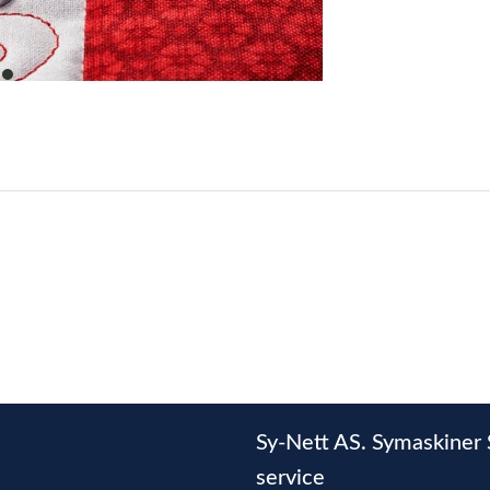
item
0
Sy-Nett AS. Symaskiner 
service