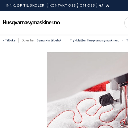
INNKJØP TIL SKOLER.
KONTAKT OSS
OM OSS
« Tilbake
Du er her:
Symaskin tilbehør.
Trykkføtter Husqvarna symaskiner.
T