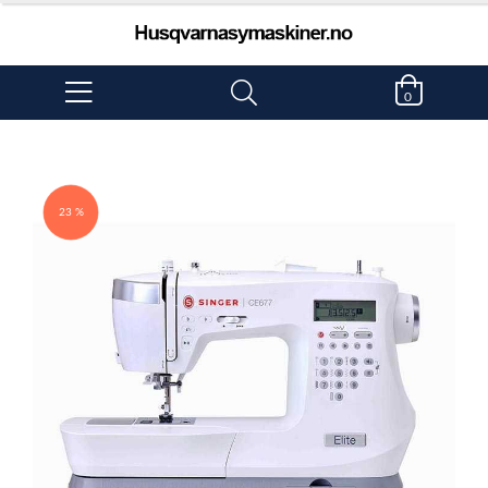
0
23 %