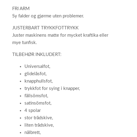
FRI ARM
Sy falder og gjørme uten problemer.
JUSTERBART TRYKKFOTTRYKK
Juster maskinens matte for mycket kraftika eller
mye tunfisk.
TILBEHØR INKLUDERT:
Universalfot,
glidelåsfot,
knapphullsfot,
trykkfot for sying i knapper,
fållsömsfot,
satinsömsfot,
4 spolar
stor trådskive,
liten trådskive,
nålbrett,