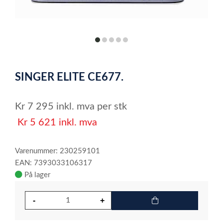
item
item
item
item
item
0
1
2
3
4
Item
1
SINGER ELITE CE677.
of
5
Kr
7 295
inkl. mva
per stk
Kr
5 621
inkl. mva
Varenummer: 230259101
EAN: 7393033106317
På lager