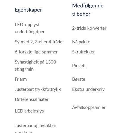
Medfølgende
Egenskaper
tilbehør
LED-opplyst
2-tråds konverter
undertrådgriper
Sy med 2, 3 eller 4 tråder
Nålpakke
6 forskjellige sømmer
Skrutrekker
Syhastigheit på 1300
Pinsett
sting/min
Friarm
Børste
Justerbart trykkfottrykk
Ekstra underkniv
Differensialmater
Avfallsoppsamler
LED arbeidslys
Justerbar og avtakbar
overkniv