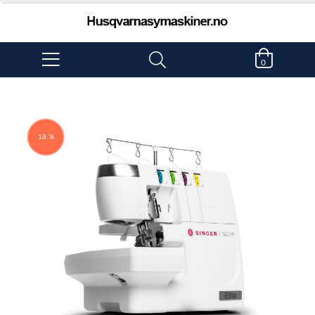
0
18 %