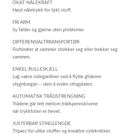
ÖKAT NÅLEKRAFT
Høyt nåletrykk for tykt stoff.
FRI ARM
Sy falder og gjørne uten problemer.
DIFFERENSIALTRRANSPORTØR
Forhindrer at sømmer strekker seg eller trekker seg
sammen.
ENKEL RULLESKJELL
Lag vakre rullegardiner ved å flytte glideren
stygntungan – uten å endre stingplaten.
AUTOMATISK TRÅDSTRENGNING
Trådene går lett mellom trådspennskivene
når trykkfoten er hevet.
JUSTERBAR STINGLENGDE
Tilpass for ulike stoffer og kreative syteknikker.