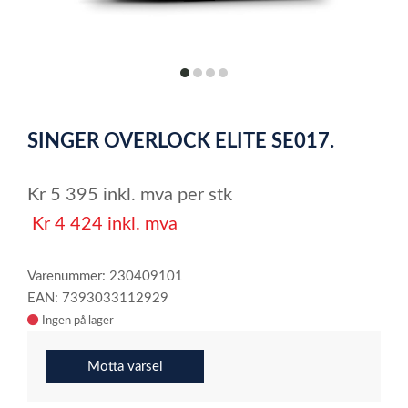
item
item
item
item
0
1
2
3
Item
1
SINGER OVERLOCK ELITE SE017.
of
4
Kr
5 395
inkl. mva
per stk
Kr
4 424
inkl. mva
Varenummer: 230409101
EAN: 7393033112929
Ingen på lager
Motta varsel