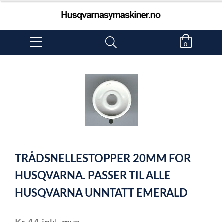
0
item
0
Item
1
TRÅDSNELLESTOPPER 20MM FOR
of
1
HUSQVARNA. PASSER TIL ALLE
HUSQVARNA UNNTATT EMERALD