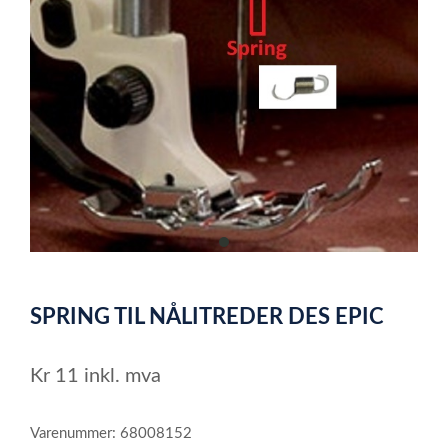
item
0
Item
1
SPRING TIL NÅLITREDER DES EPIC
of
1
Kr
11
inkl. mva
Varenummer: 68008152