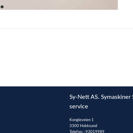
item
0
Sy-Nett AS. Symaskiner 
service
Kongleveien 1
3300 Hokksund
Telefon: :
93019989