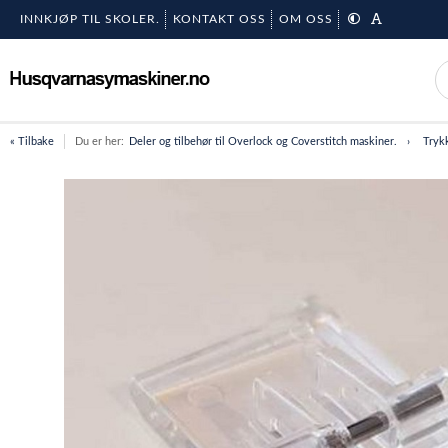
INNKJØP TIL SKOLER.
KONTAKT OSS
OM OSS
« Tilbake
Du er her:
Deler og tilbehør til Overlock og Coverstitch maskiner.
Tryk