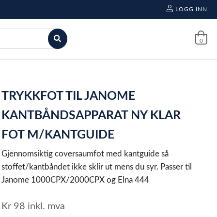
LOGG INN
0
TRYKKFOT TIL JANOME
KANTBÅNDSAPPARAT NY KLAR
FOT M/KANTGUIDE
Gjennomsiktig coversaumfot med kantguide så
stoffet/kantbåndet ikke sklir ut mens du syr. Passer til
Janome 1000CPX/2000CPX og Elna 444
Kr
98
inkl. mva