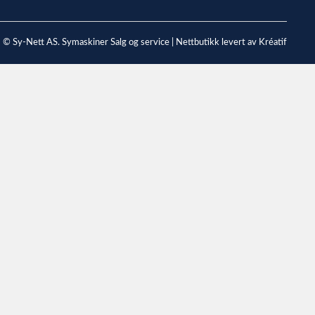
© Sy-Nett AS. Symaskiner Salg og service |
Nettbutikk levert av Kréatif