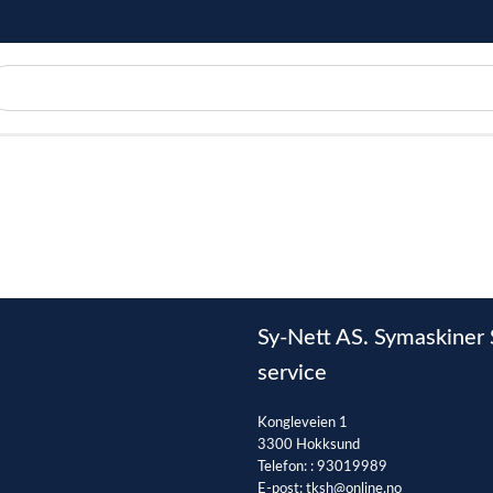
Sy-Nett AS. Symaskiner 
service
Kongleveien 1
3300 Hokksund
Telefon: :
93019989
E-post:
tksh@online.no