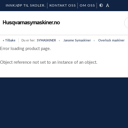
INNKJØP TIL SKOLER.
KONTAKT OSS
OM OSS
« Tilbake
Du er her:
SYMASKINER
Janome Symaskiner
Overlock maskiner
Error loading product page.
Object reference not set to an instance of an object.