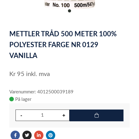
item
0
Item
1
METTLER TRÅD 500 METER 100%
of
1
POLYESTER FARGE NR 0129
VANILLA
Kr
95
inkl. mva
Varenummer: 4012500039189
På lager