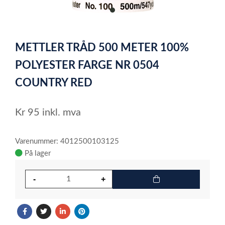
item
0
Item
1
METTLER TRÅD 500 METER 100%
of
1
POLYESTER FARGE NR 0504
COUNTRY RED
Kr
95
inkl. mva
Varenummer: 4012500103125
På lager