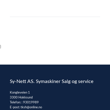
}
Sy-Nett AS. Symaskiner Salg og service
Kongleveien 1
3300 Hokksund
Telefon: :
93019989
E-post:
tksh@online.no