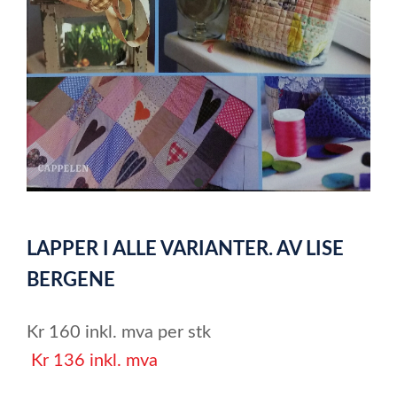
item
0
Item
1
LAPPER I ALLE VARIANTER. AV LISE
of
1
BERGENE
Kr
160
inkl. mva
per stk
Kr
136
inkl. mva