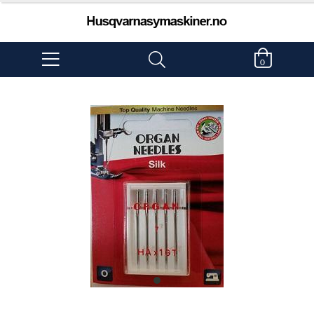
0
item
0
Item