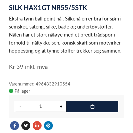
1
SILK HAX1GT NR55/5STK
of
1
Ekstra tynn ball point nål. Silkenålen er bra for søm i
semsket, sateng, silke, bade og undertøystoffer.
Nålen har et stort nåløye med et bredt trådspor i
forhold til nåltykkelsen, konisk skaft som motvirker
hoppesting og at tynne stoffer trekker seg sammen.
Kr
39
inkl. mva
Varenummer: 4964832910554
På lager