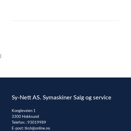
}
Sy-Nett AS. Symaskiner Salg og service
Kongleveien 1
3300 Hokksund
Telefon: :
93019989
E-post:
tksh@online.no