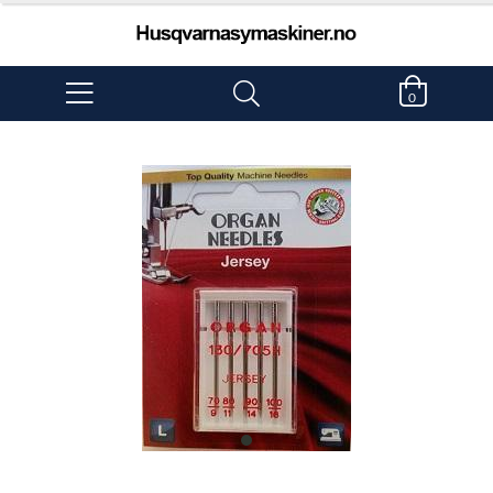
0
item
0
Item