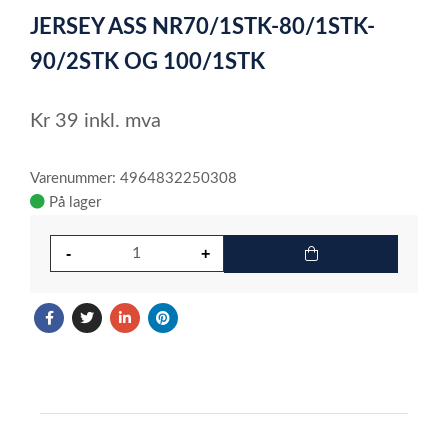
1
JERSEY ASS NR70/1STK-80/1STK-
of
1
90/2STK OG 100/1STK
Kr
39
inkl. mva
Varenummer: 4964832250308
På lager