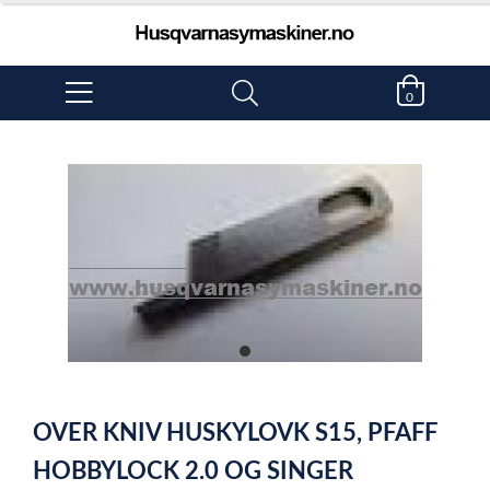
0
item
0
Item
1
OVER KNIV HUSKYLOVK S15, PFAFF
of
1
HOBBYLOCK 2.0 OG SINGER