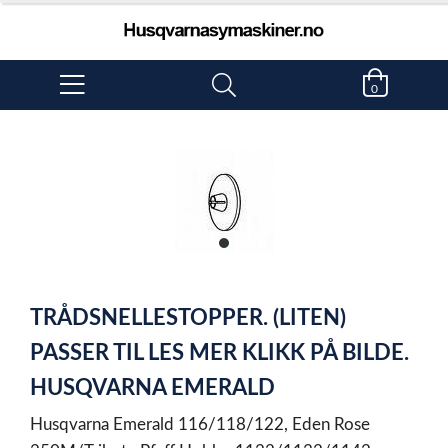
0
item
0
Item
1
TRÅDSNELLESTOPPER. (LITEN)
of
1
PASSER TIL LES MER KLIKK PÅ BILDE.
HUSQVARNA EMERALD
Husqvarna Emerald 116/118/122, Eden Rose