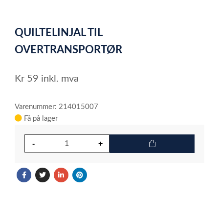
0
Item
1
QUILTELINJAL TIL
of
1
OVERTRANSPORTØR
Kr
59
inkl. mva
Varenummer: 214015007
Få på lager