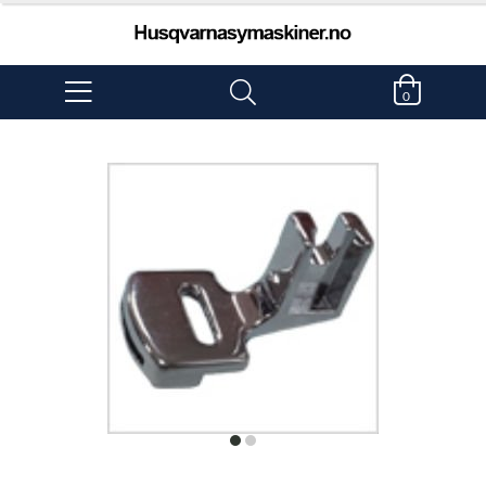
0
item
item
0
1
Item