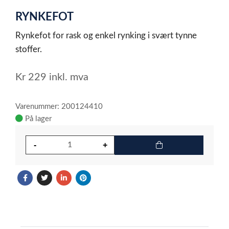
1
RYNKEFOT
of
2
Rynkefot for rask og enkel rynking i svært tynne
stoffer.
Kr
229
inkl. mva
Varenummer: 200124410
På lager