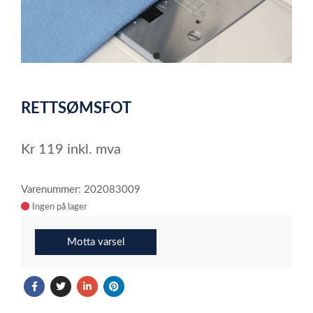
item
0
Item
1
RETTSØMSFOT
of
1
Kr
119
inkl. mva
Varenummer: 202083009
Ingen på lager
Motta varsel