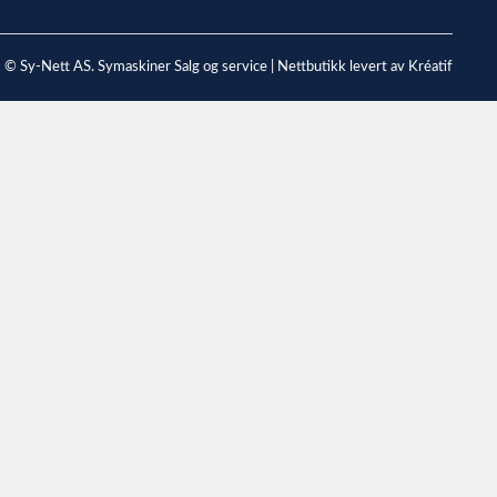
© Sy-Nett AS. Symaskiner Salg og service |
Nettbutikk levert av Kréatif