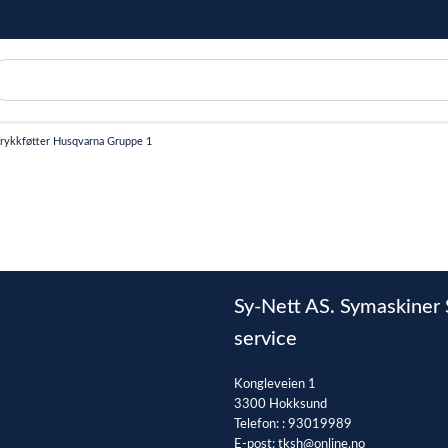
rykkføtter Husqvarna Gruppe 1
Sy-Nett AS. Symaskiner 
service
Kongleveien 1
3300 Hokksund
Telefon: :
93019989
E-post:
tksh@online.no