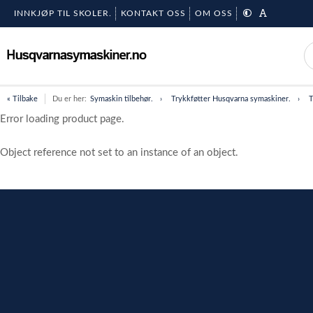
INNKJØP TIL SKOLER.
KONTAKT OSS
OM OSS
« Tilbake
Du er her:
Symaskin tilbehør.
Trykkføtter Husqvarna symaskiner.
T
Error loading product page.
Object reference not set to an instance of an object.