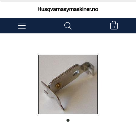
0
item
0
Item