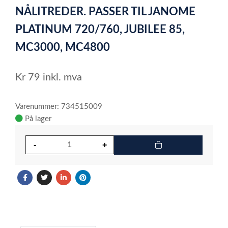
1
NÅLITREDER. PASSER TIL JANOME
of
1
PLATINUM 720/760, JUBILEE 85,
MC3000, MC4800
Kr
79
inkl. mva
Varenummer: 734515009
På lager