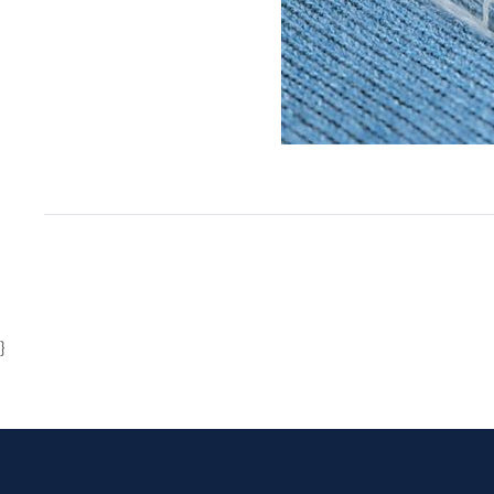
Item
1
of
1
}