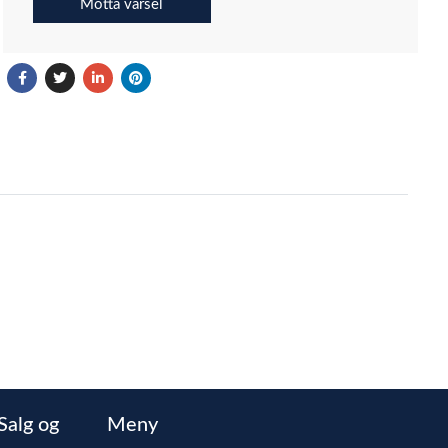
Motta varsel
Salg og
Meny