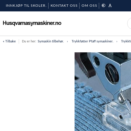
INNKJØP TIL SKOLER.
KONTAKT OSS
OM OSS
« Tilbake
Du er her:
Symaskin tilbehør.
Trykkføtter Pfaff symaskiner.
Trykkf