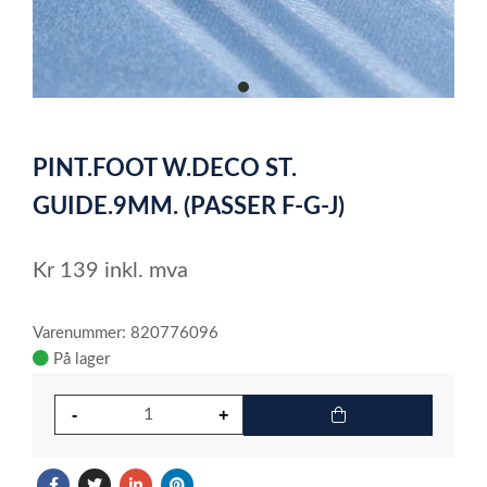
item
0
Item
1
PINT.FOOT W.DECO ST.
of
1
GUIDE.9MM. (PASSER F-G-J)
Kr
139
inkl. mva
Varenummer: 820776096
På lager