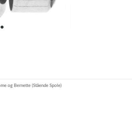
item
0
ome og Bernette (Stående Spole)