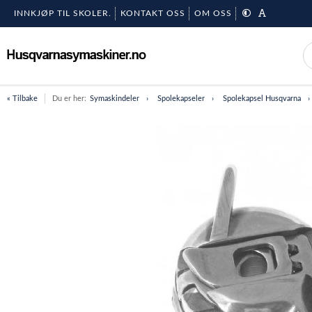
INNKJØP TIL SKOLER.
KONTAKT OSS
OM OSS
« Tilbake
Du er her:
Symaskindeler
Spolekapseler
Spolekapsel Husqvarna