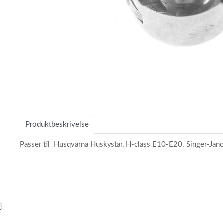
Item
1
of
1
Produktbeskrivelse
Passer til Husqvarna Huskystar, H-class E10-E20. Singer-Jan
}