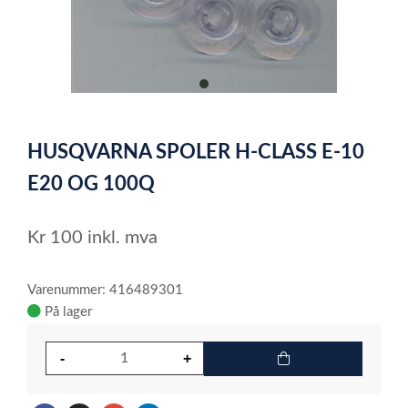
item
0
Item
1
HUSQVARNA SPOLER H-CLASS E-10
of
1
E20 OG 100Q
Kr
100
inkl. mva
Varenummer: 416489301
På lager